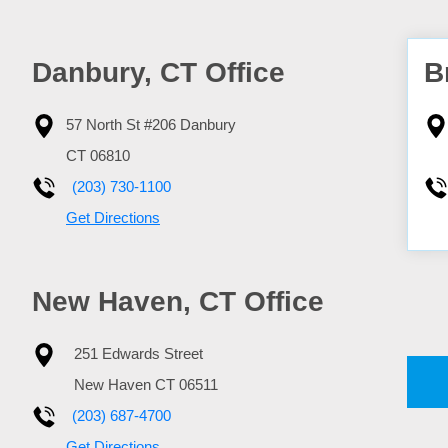
Danbury, CT Office
B
57 North St #206
Danbury
CT
06810
(203) 730-1100
Get Directions
New Haven, CT Office
251 Edwards Street
New Haven
CT
06511
(203) 687-4700
Get Directions